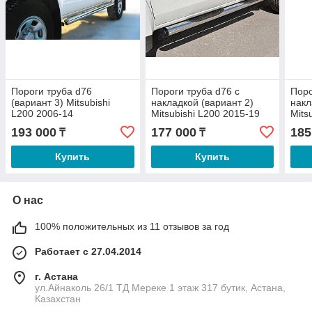
Пороги труба d76
Пороги труба d76 с
Поро
(вариант 3) Mitsubishi
накладкой (вариант 2)
накл
L200 2006-14
Mitsubishi L200 2015-19
Mits
н.в
193 000
177 000
185
₸
₸
Купить
Купить
О нас
100% положительных из 11 отзывов за год
Работает с 27.04.2014
г. Астана
ул.Айнаколь 26/1 ТД Мереке 1 этаж 317 бутик, Астана,
Казахстан