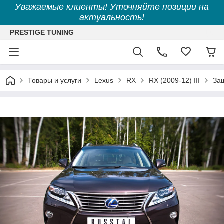
Уважаемые клиенты! Уточняйте позиции на
актуальность!
PRESTIGE TUNING
Товары и услуги
Lexus
RX
RX (2009-12) III
За