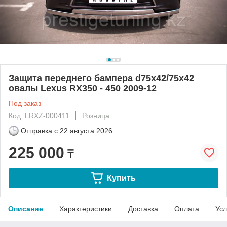
Защита переднего бампера d75х42/75х42
овалы Lexus RX350 - 450 2009-12
Под заказ
Код: LRXZ-000411
Розница
Отправка с
22 августа 2026
225 000
₸
Купить
Описание
Характеристики
Доставка
Оплата
Усл