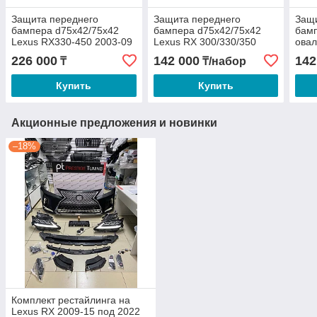
Защита переднего
Защита переднего
Защи
бампера d75х42/75х42
бампера d75х42/75х42
бамп
Lexus RX330-450 2003-09
Lexus RX 300/330/350
овал
2003-2008
270/
226 000
142 000
142
₸
₸/набор
Купить
Купить
Акционные предложения и новинки
–18%
Комплект рестайлинга на
Lexus RX 2009-15 под 2022