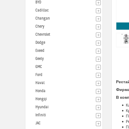
BYD
Cadillac
Changan
Chery
Chevrolet
Dodge
Exeed
Geely
GMC
Ford
Рестай
Haval
Фирм
Honda
В ком
Hongqi
К
Hyundai
К
Infiniti
П
Р
JAC
П