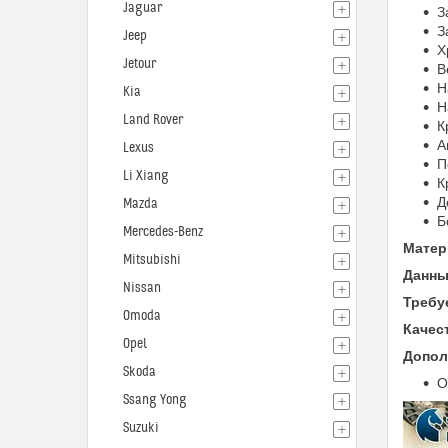
Jaguar
З
З
Jeep
Х
Jetour
В
Н
Kia
Н
Land Rover
К
А
Lexus
П
Li Xiang
К
Д
Mazda
Mercedes-Benz
Матер
Mitsubishi
Данны
Nissan
Требу
Omoda
Качес
Opel
Допол
Skoda
О
Ssang Yong
Suzuki