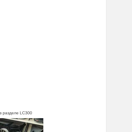
авая (L+R)
 в разделе LC300