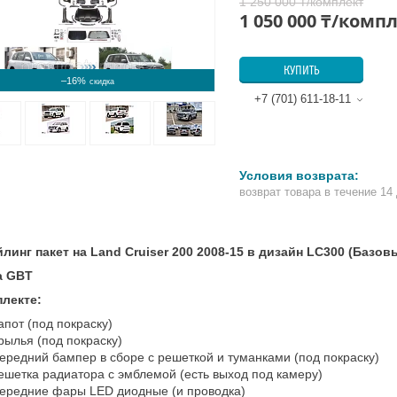
1 250 000 ₸/комплект
1 050 000 ₸/комп
КУПИТЬ
–16%
+7 (701) 611-18-11
возврат товара в течение 14
линг пакет на Land Cruiser 200 2008-15 в дизайн LC300 (Базов
а GBT
плекте:
апот (под покраску)
рылья (под покраску)
ередний бампер в сборе с решеткой и туманками (под покраску)
ешетка радиатора с эмблемой (есть выход под камеру)
ередние фары LED диодные (и проводка)