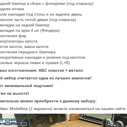
адний бампер в сборе с фонарями (под покраску)
адняя оптика
ром накладки под стопы и на заднюю дверь
ерхняя часть пятой двери (под покраску)
акладка на задний бампер
акладки на арки 4 шт (Фендера)
репления фар
мортизаторы капота
етли капота, замок капота
репления переднего бампера
екоративные накладки и резинки под капотом
Боковые зеркала левая и пр
иал изготовления: АБС пластик + металл
й набор считается одна из лучших аналогов!
ет минимальной подгонки!
тво на высоте!
нительно можно приобрести к данному набору:
бвес Modellista (2 варианта) можете ознакомиться на нашем сайте