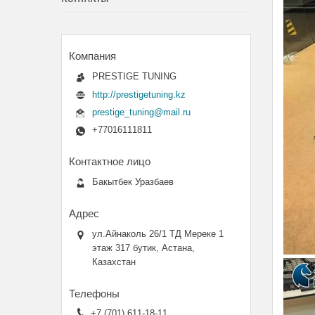
PRESTIGE TUNING
http://prestigetuning.kz
prestige_tuning@mail.ru
+77016111811
Бакытбек Уразбаев
ул.Айнаколь 26/1 ТД Мереке 1
этаж 317 бутик, Астана,
Казахстан
+7 (701) 611-18-11