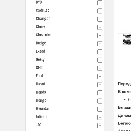
BYD
Cadillac
Changan
Chery
Chevrolet
Dodge
Exeed
Geely
GMC
Ford
Перед
Haval
В ком
Honda
Л
Hongqi
Ближн
Hyundai
Динам
Infiniti
Бегаю
JAC