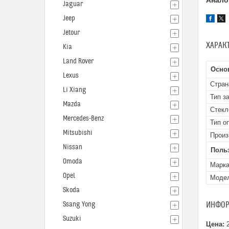
Анало
Jaguar
Jeep
Jetour
ХАРАК
Kia
Land Rover
Осно
Lexus
Стран
Li Xiang
Тип з
Mazda
Стекл
Mercedes-Benz
Тип о
Mitsubishi
Произ
Nissan
Поль
Omoda
Марк
Opel
Моде
Skoda
ИНФОР
Ssang Yong
Suzuki
Цена:
2