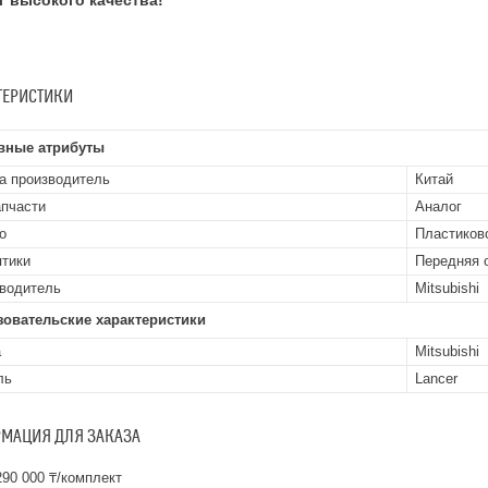
г высокого качества!
ТЕРИСТИКИ
вные атрибуты
а производитель
Китай
апчасти
Аналог
о
Пластиков
птики
Передняя 
водитель
Mitsubishi
зовательские характеристики
а
Mitsubishi
ль
Lancer
МАЦИЯ ДЛЯ ЗАКАЗА
90 000 ₸/комплект