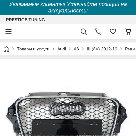
Уважаемые клиенты! Уточняйте позиции на
актуальность!
PRESTIGE TUNING
Товары и услуги
Audi
A3
III (8V) 2012-16
Решет