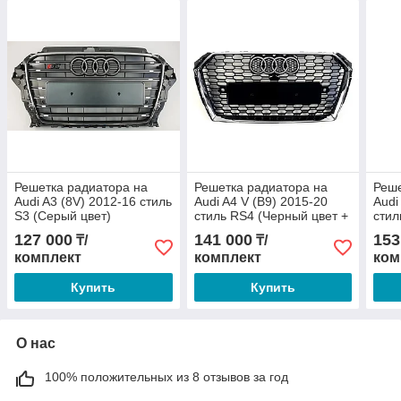
Решетка радиатора на
Решетка радиатора на
Реше
Audi A3 (8V) 2012-16 стиль
Audi A4 V (B9) 2015-20
Audi
S3 (Серый цвет)
стиль RS4 (Черный цвет +
стил
хром)
хро
127 000
141 000
153
₸/
₸/
комплект
комплект
ком
Купить
Купить
О нас
100% положительных из 8 отзывов за год