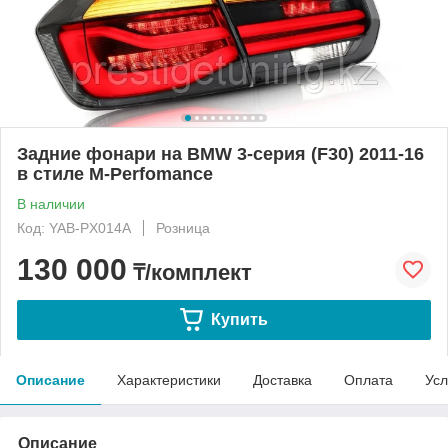
Задние фонари на BMW 3-серия (F30) 2011-16
в стиле M-Perfomance
В наличии
Код: YAB-PX014A
Розница
130 000
₸/комплект
Купить
Описание
Характеристики
Доставка
Оплата
Усл
Описание