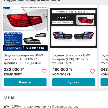
Задние фонари на BMW
Задние фонари на BMW
Зад
5-серия F10 2009-17
3-серия (F30) 2011-16
3-се
дизайн G30 LCI (Белый
тюнинг 2025
стил
цвет)
280 000
480 000
343
₸/
₸/
комплект
комплект
ком
Купить
Купить
О нас
100% положительных из 8 отзывов за год